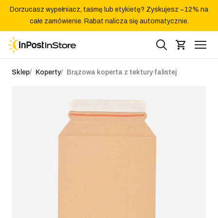
Dorzucasz wypełniacz, taśmę lub etykietę? Zyskujesz −12% na
całe zamówienie. Rabat nalicza się automatycznie.
Sklep
Koperty
Brązowa koperta z tektury falistej