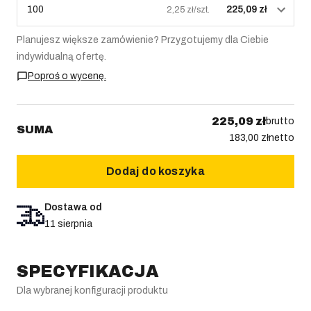
100
225,09 zł
2,25 zł/szt.
Planujesz większe zamówienie? Przygotujemy dla Ciebie
indywidualną ofertę.
Poproś o wycenę.
225,09 zł
brutto
SUMA
183,00 zł
netto
Dodaj do koszyka
Dostawa od
11 sierpnia
SPECYFIKACJA
Dla wybranej konfiguracji produktu