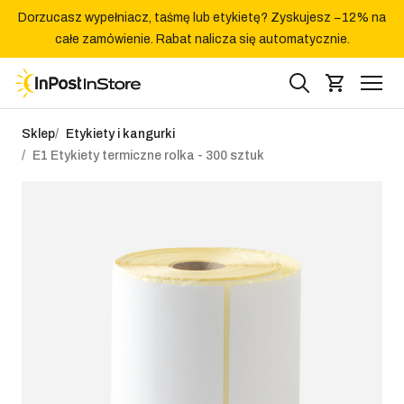
Dorzucasz wypełniacz, taśmę lub etykietę? Zyskujesz −12% na
całe zamówienie. Rabat nalicza się automatycznie.
Sklep
Etykiety i kangurki
E1 Etykiety termiczne rolka - 300 sztuk