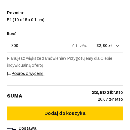
Rozmiar
E1 (10 x 15 x 0.1 cm)
Ilość
300
32,80 zł
0,11 zł/szt.
Planujesz większe zamówienie? Przygotujemy dla Ciebie
indywidualną ofertę.
Poproś o wycenę.
32,80 zł
brutto
SUMA
26,67 zł
netto
Dodaj do koszyka
Dostawa