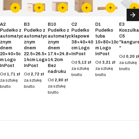
A2
B3
B10
C2
D1
E3
Pudełko z
Pudełko z
Pudełko z
Pudełko
Pudełko
Koszulka
automatyc
automatyc
automatyc
klapowe
tuba
C5
znym
znym
znym
38×40×40
10×80×10c
"kangur
dnem
dnem
dnem
cm Logo
m Logo
"
20×40×5c
22.5×26.5×
17.4×24.8×
InPost
InPost
Od
0,20 zł
m Logo
14cm Logo
14.2cm
Od
5,12 zł
Od
3,21 zł
za sztukę
InPost
InPost
Bez
za sztukę
za sztukę
brutto
nadruku
Od
1,71 zł
Od
2,72 zł
brutto
brutto
Od
2,80 zł
za sztukę
za sztukę
za sztukę
brutto
brutto
brutto