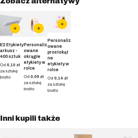
Zobacz alternatywy
Personaliz
E2 Etykiety
Personaliz
owane
arkusz -
owane
prostokąt
400 sztuk
okrągłe
ne
etykiety w
etykiety w
Od
0,10 zł
rolce
rolce
za sztukę
Od
0,09 zł
brutto
Od
0,14 zł
za sztukę
za sztukę
brutto
brutto
Inni kupili także