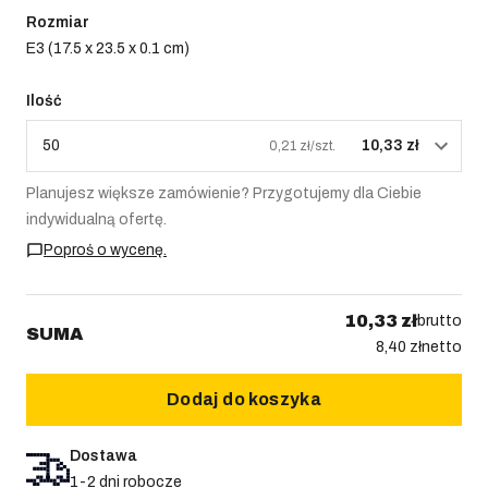
Rozmiar
E3 (17.5 x 23.5 x 0.1 cm)
Ilość
50
10,33 zł
0,21 zł/szt.
Planujesz większe zamówienie? Przygotujemy dla Ciebie
indywidualną ofertę.
Poproś o wycenę.
10,33 zł
brutto
SUMA
8,40 zł
netto
Dodaj do koszyka
Dostawa
1-2 dni robocze