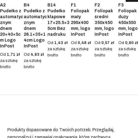
A2
B4
B14
F1
F2
F3
Pudełko z
Pudełko z
Pudełko
Foliopak
Foliopak
Foliopak
automatyc
automatyc
klapowe
mały
średni
duży
znym
znym
17×25.5×3
295x400
350x450
450x550
dnem
dnem
5cm Bez
mm, logo
mm, logo
mm, logo
20×40×5c
26.1×35×1
nadruku
InPost
InPost
InPost
m Logo
4cm Logo
Od
1,43 zł
Od
0,48 zł
Od
0,57 zł
Od
0,80 zł
InPost
InPost
za sztukę
za sztukę
za sztukę
za sztukę
Od
1,71 zł
Od
4,83 zł
brutto
brutto
brutto
brutto
za sztukę
za sztukę
brutto
brutto
Produkty dopasowane do Twoich potrzeb. Przeglądaj,
personalizuj i zamawiaj opakowania, które zachwycą.