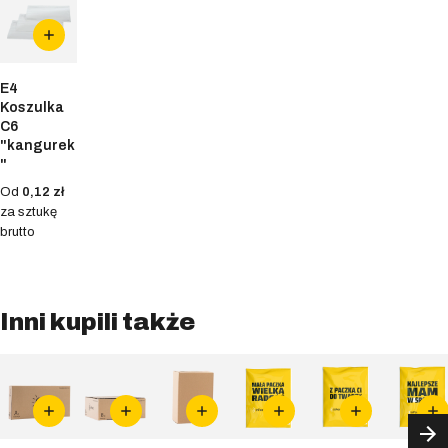
E4
Koszulka
C6
"kangurek
"
Od
0,12 zł
za sztukę
brutto
Inni kupili także