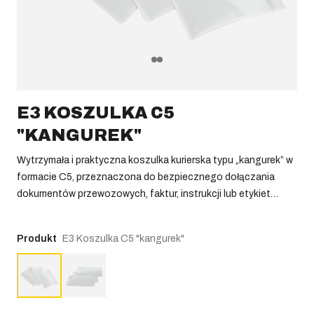
E3 KOSZULKA C5
"KANGUREK"
Wytrzymała i praktyczna koszulka kurierska typu „kangurek” w
formacie C5, przeznaczona do bezpiecznego dołączania
dokumentów przewozowych, faktur, instrukcji lub etykiet
zwrotnych do przesyłek. Wykonana z przezroczystej folii
samoprzylepnej, umożliwia łatwe przyklejenie do kartonów,
Produkt
E3 Koszulka C5 "kangurek"
foliopaków i innych opakowań transportowych.