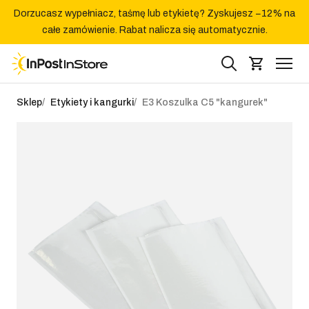
Dorzucasz wypełniacz, taśmę lub etykietę? Zyskujesz −12% na
całe zamówienie. Rabat nalicza się automatycznie.
Sklep
Etykiety i kangurki
E3 Koszulka C5 "kangurek"