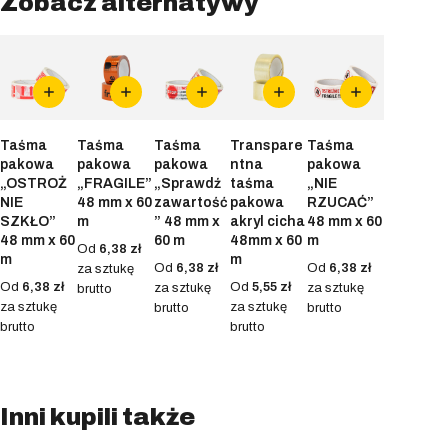
Zobacz alternatywy
Taśma
Taśma
Taśma
Transpare
Taśma
pakowa
pakowa
pakowa
ntna
pakowa
„OSTROŻ
„FRAGILE”
„Sprawdź
taśma
„NIE
NIE
48 mm x 60
zawartość
pakowa
RZUCAĆ”
SZKŁO”
m
” 48 mm x
akryl cicha
48 mm x 60
48 mm x 60
60 m
48mm x 60
m
Od
6,38 zł
m
m
Od
6,38 zł
Od
6,38 zł
za sztukę
Od
6,38 zł
Od
5,55 zł
za sztukę
za sztukę
brutto
za sztukę
za sztukę
brutto
brutto
brutto
brutto
Inni kupili także