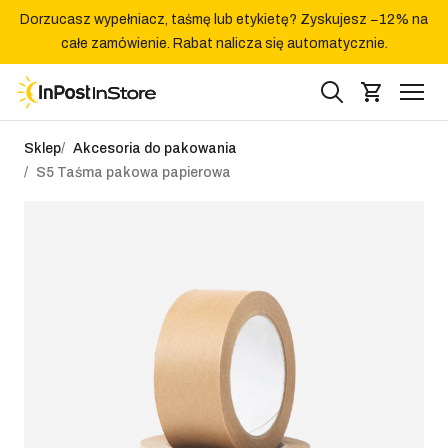
Dorzucasz wypełniacz, taśmę lub etykietę? Zyskujesz −12% na
całe zamówienie. Rabat nalicza się automatycznie.
Sklep
Akcesoria do pakowania
S5 Taśma pakowa papierowa