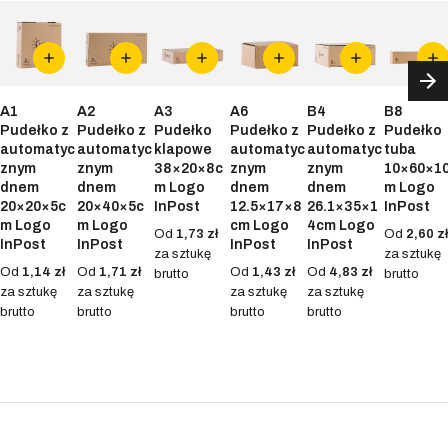
A1
A2
A3
A6
B4
B8
Pudełko z
Pudełko z
Pudełko
Pudełko z
Pudełko z
Pudełko
automatyc
automatyc
klapowe
automatyc
automatyc
tuba
znym
znym
38×20×8c
znym
znym
10×60×1
dnem
dnem
m Logo
dnem
dnem
m Logo
20×20×5c
20×40×5c
InPost
12.5×17×8
26.1×35×1
InPost
m Logo
m Logo
cm Logo
4cm Logo
Od
1,73 zł
Od
2,60 zł
InPost
InPost
InPost
InPost
za sztukę
za sztukę
Od
1,14 zł
Od
1,71 zł
Od
1,43 zł
Od
4,83 zł
brutto
brutto
za sztukę
za sztukę
za sztukę
za sztukę
brutto
brutto
brutto
brutto